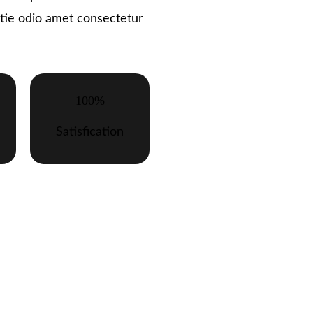
stie odio amet consectetur
.
100%
Satisfication