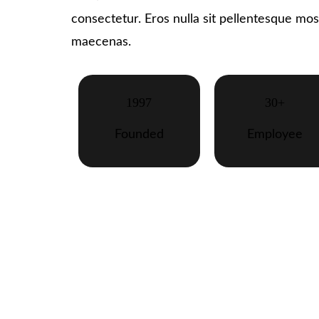
consectetur. Eros nulla sit pellentesque mo
maecenas.
1997
30+
Founded
Employee