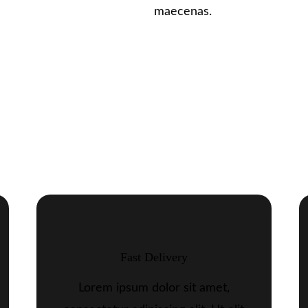
maecenas.
Fast Delivery
Lorem ipsum dolor sit amet,